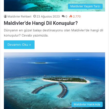
Maldivler Yaşam Tarzı
Maldivler Rehberi
23 Ağustos 2023
0
2.770
Maldivler’de Hangi Dil Konuşulur?
Dünyanın en güzel balayı destinasyonu olan Maldivler'de hangi dil
konuşulur? Cevabı yazımızda.
Devamını Oku »
Maldivler Hakkında