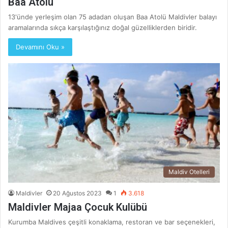
Baa Atolü
13'ünde yerleşim olan 75 adadan oluşan Baa Atolü Maldivler balayı
aramalarında sıkça karşılaştığınız doğal güzelliklerden biridir.
Devamını Oku »
Maldiv Otelleri
Maldivler
20 Ağustos 2023
1
3.618
Maldivler Majaa Çocuk Kulübü
Kurumba Maldives çeşitli konaklama, restoran ve bar seçenekleri,