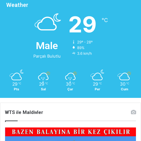
Weather
29
℃
Male
29º - 28º
89%
3.6 km/h
Parçalı Bulutlu
29
29
30
29
30
℃
℃
℃
℃
℃
Pts
Sal
Çar
Per
Cum
WTS ile Maldivler