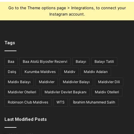
n
i
Go to the Theme options page > Integrations, to connect your
z
Instagram account.
Tags
Baa
Baa Atolü Biyosfer Rezervi
Balayı
Balayı Tatili
Dalış
Kurumba Maldives
Maldiv
Maldiv Adaları
Maldiv Balayı
Maldivler
Maldivler Balayı
Maldivler Dili
Maldivler Otelleri
Maldivler Devlet Başkanı
Maldiv Otelleri
Robinson Club Maldives
WTS
İbrahim Muhammed Salih
Last Modified Posts