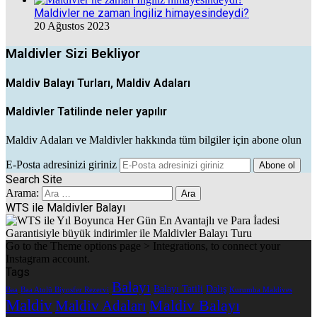
Maldivler ne zaman İngiliz himayesindeydi?
20 Ağustos 2023
Maldivler Sizi Bekliyor
Maldiv Balayı Turları, Maldiv Adaları
Maldivler Tatilinde neler yapılır
Maldiv Adaları ve Maldivler hakkında tüm bilgiler için abone olun
E-Posta adresinizi giriniz
Search Site
Arama:
WTS ile Maldivler Balayı
Go to the Theme options page > Integrations, to connect your
Instagram account.
Tags
Balayı
Balayı Tatili
Dalış
Baa
Baa Atolü Biyosfer Rezervi
Kurumba Maldives
Maldiv
Maldiv Adaları
Maldiv Balayı