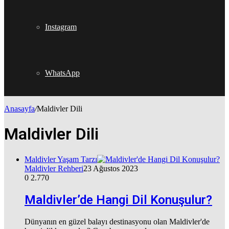
Instagram
WhatsApp
Anasayfa
/
Maldivler Dili
Maldivler Dili
Maldivler Yaşam Tarzı
Maldivler Rehberi
23 Ağustos 2023
0
2.770
Maldivler’de Hangi Dil Konuşulur?
Dünyanın en güzel balayı destinasyonu olan Maldivler'de