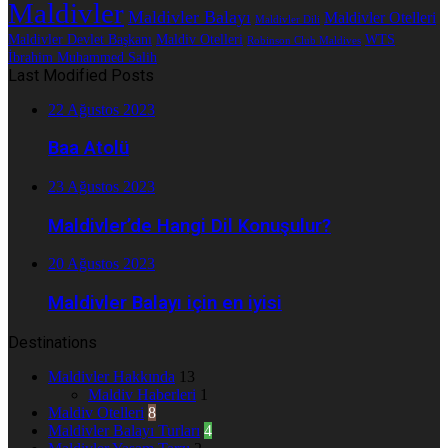
Maldivler
Maldivler Balayı
Maldivler Otelleri
Maldivler Dili
Maldivler Devlet Başkanı
Maldiv Otelleri
WTS
Robinson Club Maldives
İbrahim Muhammed Salih
Last Modified Posts
22 Ağustos 2023
Baa Atolü
23 Ağustos 2023
Maldivler’de Hangi Dil Konuşulur?
20 Ağustos 2023
Maldivler Balayı için en iyisi
Destinations
Maldivler Hakkında
13
Maldiv Haberleri
1
Maldiv Otelleri
8
Maldivler Balayı Turları
4