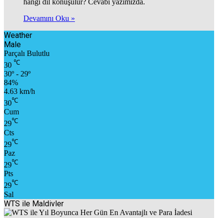
hangi dil konuşulur? Cevabı yazımızda.
Devamını Oku »
Weather
Male
Parçalı Bulutlu
℃
30
30º - 29º
84%
4.63 km/h
℃
30
Cum
℃
29
Cts
℃
29
Paz
℃
29
Pts
℃
29
Sal
WTS ile Maldivler