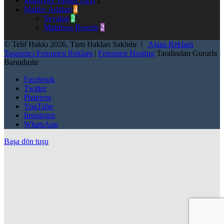
Maldivler Yaşam Tarzı
2
Maldiv Adalari
4
Seyahat
2
Maldives Resorts
2
© Telif Hakkı 2026, Tüm Hakları Saklıdır |
Ajans Reklam
Tasarımcı Fenomen Reklam
|
Fenomen Hosting
Tarafından Gururla
Barındırılır
Facebook
Twitter
Pinterest
YouTube
Instagram
WhatsApp
Başa dön tuşu